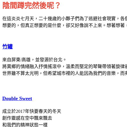
陰間蹲完然後呢？
在這炎炎七月天，二十幾歲的小夥子們為了逃避社會現實，各
想要的，但真正想要的是什麼，卻又好像說不上來。想著想著
竹罐
來自屏東/高雄，並發源於台北。
將異鄉的情緒融入抒情搖滾中，溫柔而堅定的琴聲帶領著旋律
世界雖不算太光明，但希望城市裡的人能因為我們的音樂，而
D
ouble Sweet
成立於2017年快要春天的冬天
創作靈感在空中飄來飄去
和我們的精神狀態一樣