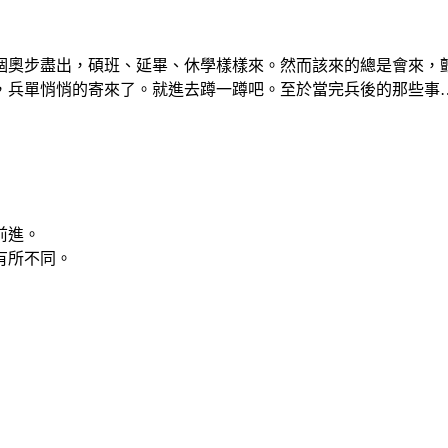
個奧步盡出，碩班、延畢、休學樣樣來。然而該來的總是會來，
，兵單悄悄的寄來了。就進去蹲一蹲吧。至於當完兵後的那些事
前進。
有所不同。