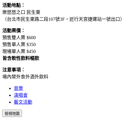
活動地點：
樂悠悠之口 民生東
（台北市民生東路二段107號3F，近行天宮捷運站一號出口）
活動票價：
預售雙人票 $600
預售單人票 $350
現場單人票 $450
皆含軟性飲料暢飲
注意事項：
場內禁外食外酒外飲料
音樂
演唱會
藝文活動
檢視地圖