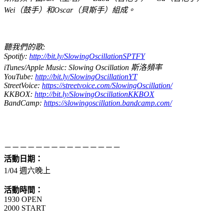
Wei（鼓手）和Oscar（貝斯手）組成。
聽我們的歌:
Spotify:
http://bit.ly/SlowingOscillationSPTFY
iTunes/Apple Music: Slowing Oscillation
斯洛頻率
YouTube:
http://bit.ly/SlowingOscillationYT
StreetVoice:
https://streetvoice.com/SlowingOscillation/
KKBOX:
http://bit.ly/SlowingOscillationKKBOX
BandCamp:
https://slowingoscillation.bandcamp.com/
－－－－－－－－－－－－－－－
活動日期：
1/04 週六晚上
活動時間：
1930 OPEN
2000 START