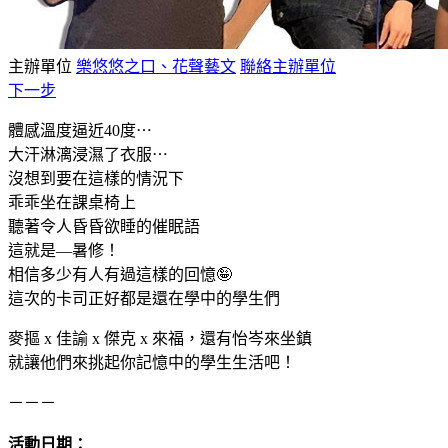
主辦單位
樂悠悠之口、花聲藝文
聯絡主辦單位
下一步
體感溫度逼近40度⋯
大汗淋漓浸濕了衣服⋯
沒想到要在這樣的情況下
乖乖坐在課桌椅上
聽著令人昏昏欲睡的催眠語
這就是—暑修！
相信多少有人有過這樣的回憶🤪
這次的卡司正好都是還在學中的學生們
麥摳 x 佳諭 x 傑克 x 來福，還有怡岑來坐鎮
就讓他們來挑起你記憶中的學生生活吧！
－－－
活動日期：