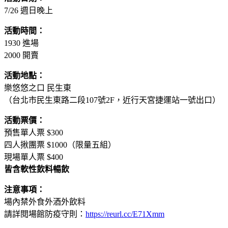
7/26 週日晚上
活動時間：
1930 進場
2000 開賣
活動地點：
樂悠悠之口 民生東
（台北市民生東路二段107號2F，近行天宮捷運站一號出口）
活動票價：
預售單人票 $300
四人揪團票 $1000（限量五組）
現場單人票 $400
皆含軟性飲料暢飲
注意事項：
場內禁外食外酒外飲料
請詳閱場館防疫守則：
https://reurl.cc/E71Xmm