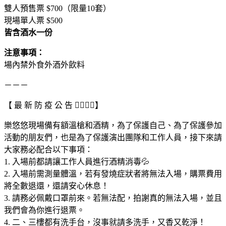
雙人預售票 $700（限量10套）
現場單人票 $500
皆含酒水一份
注意事項：
場內禁外食外酒外飲料
－－－
【 最 新 防 疫 公 告 👩‍⚕️👨‍⚕️】
樂悠悠現場備有額溫槍和酒精，為了保護自己、為了保護參加
活動的朋友們，也是為了保護演出團隊和工作人員，接下來請
大家務必配合以下事項：
1. 入場前都請讓工作人員進行酒精消毒💦
2. 入場前需測量體溫，若有發燒症狀者將無法入場，購票費用
將全數退還，還請安心休息！
3. 請務必佩戴口罩前來。若無法配，拍謝真的無法入場，並且
我們會為你進行退票。
4. 二、三樓都有洗手台，沒事就請多洗手，又香又乾淨！