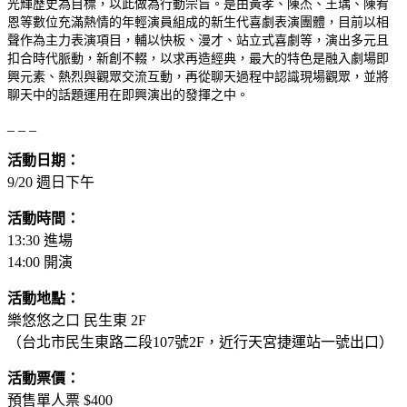
光輝歷史為目標，以此做為行動宗旨。是由黃孝、陳杰、王瑀、陳宥
恩等數位充滿熱情的年輕演員組成的新生代喜劇表演團體，目前以相
聲作為主力表演項目，輔以快板、漫才、站立式喜劇等，演出多元且
扣合時代脈動，新創不輟，以求再造經典，最大的特色是融入劇場即
興元素、熱烈與觀眾交流互動，再從聊天過程中認識現場觀眾，並將
聊天中的話題運用在即興演出的發揮之中。
_ _ _
活動日期：
9/20 週日下午
活動時間：
13:30 進場
14:00 開演
活動地點：
樂悠悠之口 民生東 2F
（台北市民生東路二段107號2F，近行天宮捷運站一號出口）
活動票價：
預售單人票 $400