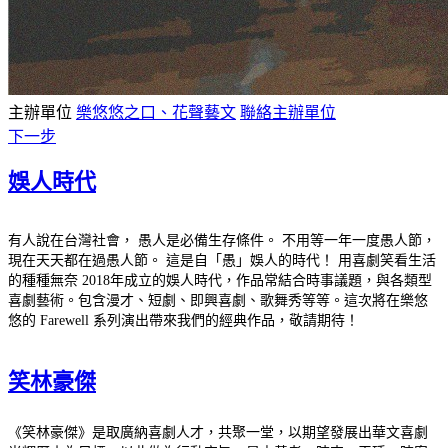
主辦單位
樂悠悠之口、花聲藝文
聯絡主辦單位
下一步
娛人時代
有人說在台灣社會， 愚人是必備生存條件。 不用等一年一度愚人節，
現在天天都在過愚人節。 這是自「愚」娛人的時代！ 用喜劇笑看生活
的種種無奈 2018年成立的娛人時代，作品常結合時事議題，與各類型
喜劇藝術。包含漫才、短劇、即興喜劇、歌舞秀等等。這次將在樂悠
悠的 Farewell 系列演出帶來我們的經典作品，敬請期待！
笑林豪傑
《笑林豪傑》是取廣納喜劇人才，共聚一堂，以期望發展出華文喜劇