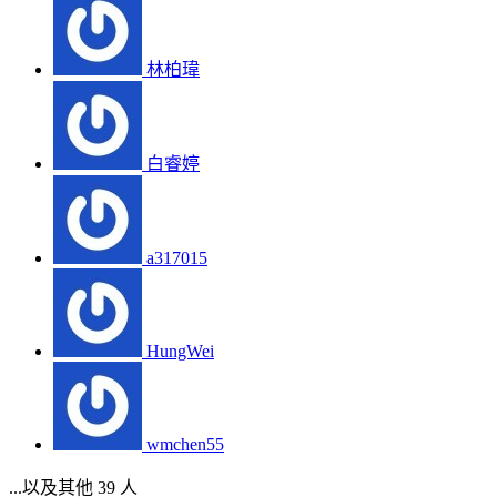
林柏瑋
白睿婷
a317015
HungWei
wmchen55
...以及其他 39 人