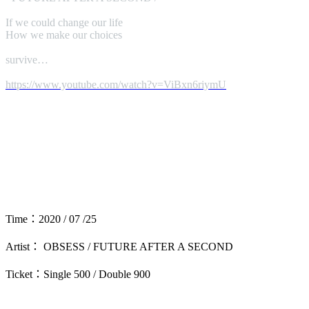
If we could change our life
How we make our choices
survive…
https://www.youtube.com/
watch?v=ViBxn6riymU
Time：2020 / 07 /25
Artist： OBSESS / FUTURE AFTER A SECOND
Ticket：Single 500 / Double 900