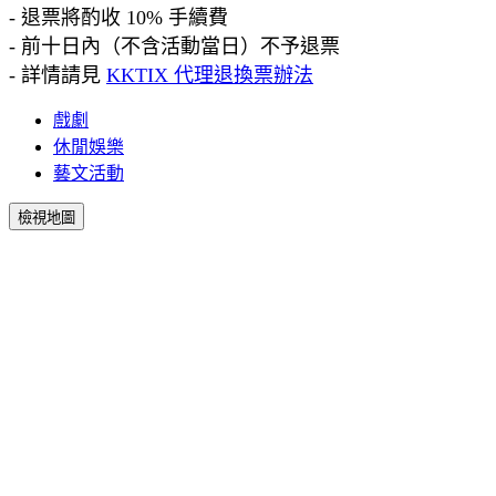
- 退票將酌收 10% 手續費
- 前十日內（不含活動當日）不予退票
- 詳情請見
KKTIX 代理退換票辦法
戲劇
休閒娛樂
藝文活動
檢視地圖