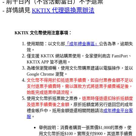
- 前十日內（不含活動當日）不予退票
- 詳情請見
KKTIX 代理退換票辦法
KKTIX 文化幣使用注意事項：
使用期間：以文化部
「成年禮金專區」
公告為準，逾期失
效。
僅支援 KKTIX 網站購票使用，全家便利商店 FamiPort、
KKTIX APP 皆不適用。
為確保瀏覽順暢，使用文化幣購票建議以電腦操作，並以
Google Chrome 瀏覽。
文化幣不
得用於扣抵退票手續費，如自付票券金額不足以
支付退票手續費時，需以匯款方式將退票手續費補足後，
始能完成退票申請流程。
使用文化幣折抵票款之票券，
退票時僅退還扣除折抵額度
及退票手續費後之金額
，原折抵額度將另行退回您的成年
禮金帳戶中，抵用金額退還相關問題請洽
成年禮金平台客
服
。
舉例說明：消費者購買一張票價$1,000的票券，使
用文化幣折抵$100，實際支付$900，其退票手續費