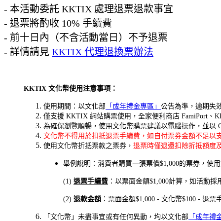
- 本活動委託 KKTIX 處理退票退款事宜
- 退票將酌收 10% 手續費
- 前十日內（不含活動當日）不予退票
- 詳情請見
KKTIX 代理退換票辦法
KKTIX 文化幣使用注意事項：
使用期間：以文化部
「成年禮金專區」
公告為準，逾期失
僅支援 KKTIX 網站購票使用，全家便利商店 FamiPort、KK
為確保瀏覽順暢，使用文化幣購票建議以電腦操作，並以 Googl
文化幣不
得用於扣抵退票手續費，如自付票券金額不足以
使用文化幣折抵票款之票券，
退票時僅退還扣除折抵額度
舉例說明：消費者購買一張票價$1,000的票券，使用
(1)
退票手續費
：以票面金額$1,000計算，如活動採用退
(2)
退款金額
：票面金額$1,000 - 文化幣$100 
「文化幣」未盡事宜或有任何異動，均以文化部
「成年禮