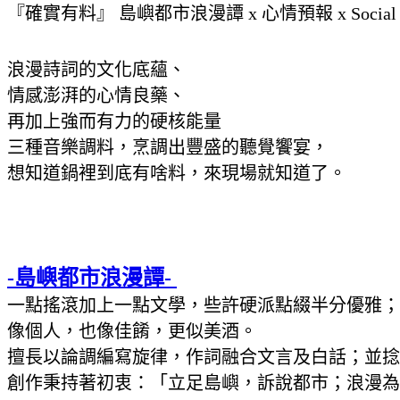
『確實有料』 島嶼都市浪漫譚 x 心情預報 x Social 
浪漫詩詞的文化底蘊、
情感澎湃的心情良藥、
再加上強而有力的硬核能量
三種音樂調料，烹調出豐盛的聽覺饗宴，
想知道鍋裡到底有啥料，來現場就知道了。
-島嶼都市浪漫譚-
一點搖滾加上一點文學，些許硬派點綴半分優雅；
像個人，也像佳餚，更似美酒。
擅長以論調編寫旋律，作詞融合文言及白話；並捻
創作秉持著初衷：「立足島嶼，訴說都市；浪漫為