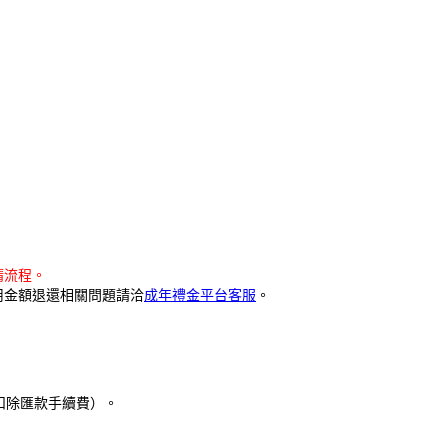
請流程。
用金額退還相關問題請洽
成年禮金平台客服
。
會再扣除匯款手續費）。