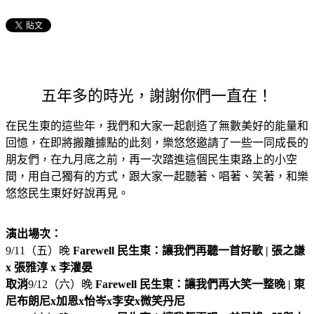
五年多的時光，謝謝你們一直在！
在民生東的這些年，我們和大家一起創造了無數美好的能量和
回憶，在即將搬離據點的此刻，樂悠悠邀請了一些一同成長的
朋友們，在九月底之前，再一次踏進這個民生東路上的小空
間，用自己獨有的方式，跟大家一起聽著、唱著、笑著，和樂
悠悠民生東好好說再見。
演出場次：
9/11（五）晚
Farewell
民生東：讓我們再聽一首好歌 | 張之謙
x 張雅淳 x 李灌晏
取消
9/12（六）晚
Farewell 民生東：讓我們再大笑一整晚
|
東
尼布朗尼
x
加恩
x
怡岑
x
李安
x
微笑丹尼