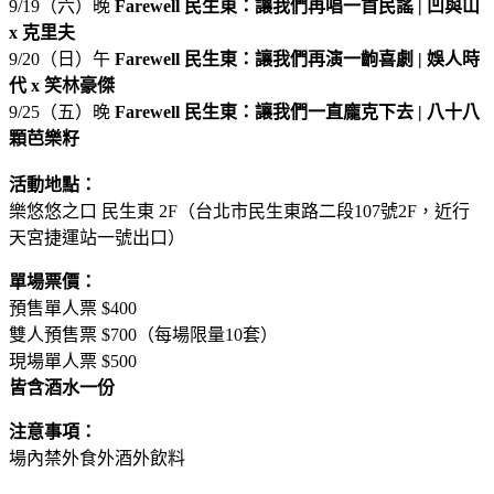
9/19（六）晚
Farewell
民生東：讓我們再唱一首民謠
|
凹與山
x
克里夫
9/20（日）午
Farewell
民生東：讓我們再演一齣喜劇
|
娛人時
代 x 笑林豪傑
9/25（五）晚
Farewell
民生東：讓我們一直龐克下去
|
八十八
顆芭樂籽
活動地點：
樂悠悠之口 民生東 2F（台北市民生東路二段107號2F，近行
天宮捷運站一號出口）
單場票價：
預售單人票 $400
雙人預售票 $700（每場限量10套）
現場單人票 $500
皆含酒水一份
注意事項：
場內禁外食外酒外飲料