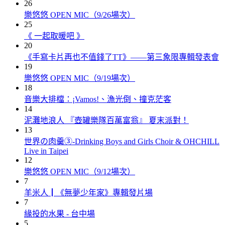
26
樂悠悠 OPEN MIC（9/26場次）
25
《 一起取暖吧 》
20
《手寫卡片再也不值錢了TT》——第三象限專輯發表會
19
樂悠悠 OPEN MIC（9/19場次）
18
音樂大排檔：¡Vamos!、漁光倒、撞克茫客
14
泥灘地浪人 『壺罐樂隊百萬富翁』 夏末派對！
13
世界の肉羹③-Drinking Boys and Girls Choir & OHCHILL
Live in Taipei
12
樂悠悠 OPEN MIC（9/12場次）
7
羊米人┃《無夢少年家》專輯發片場
7
緣投的水果 - 台中場
5