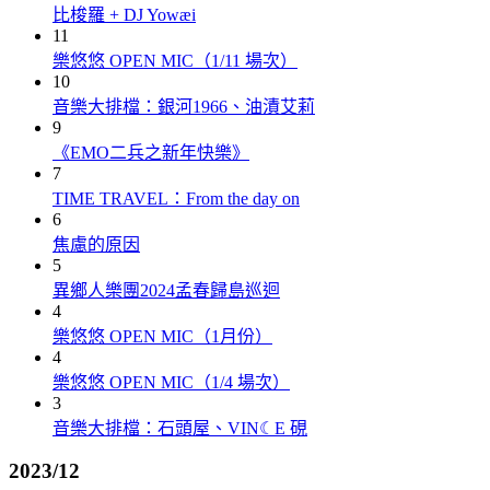
比梭羅 + DJ Yowæi
11
樂悠悠 OPEN MIC（1/11 場次）
10
音樂大排檔：銀河1966、油漬艾莉
9
《EMO二兵之新年快樂》
7
TIME TRAVEL：From the day on
6
焦慮的原因
5
異鄉人樂團2024孟春歸島巡迴
4
樂悠悠 OPEN MIC（1月份）
4
樂悠悠 OPEN MIC（1/4 場次）
3
音樂大排檔：石頭屋、VIN☾E 硯
2023/12