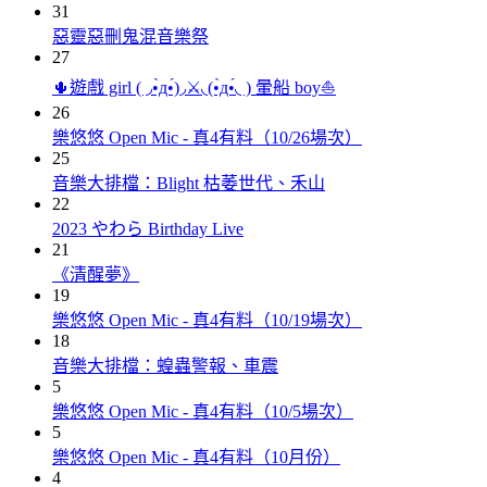
31
惡靈惡刪鬼混音樂祭
27
🌵遊戲 girl ( ◞•̀д•́)◞⚔️◟(•̀д•́◟ ) 暈船 boy⛵️
26
樂悠悠 Open Mic - 真4有料（10/26場次）
25
音樂大排檔：Blight 枯萎世代、禾山
22
2023 やわら Birthday Live
21
《清醒夢》
19
樂悠悠 Open Mic - 真4有料（10/19場次）
18
音樂大排檔：蝗蟲警報、車震
5
樂悠悠 Open Mic - 真4有料（10/5場次）
5
樂悠悠 Open Mic - 真4有料（10月份）
4