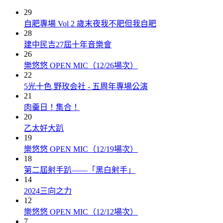
29
自肥專場 Vol 2 歲末夜我不肥但我自肥
28
建中民吉27屆十年音樂會
26
樂悠悠 OPEN MIC（12/26場次）
22
5光十色 野玫会社 - 五周年專場公演
21
肉羹日！集合！
20
乙太好大趴
19
樂悠悠 OPEN MIC（12/19場次）
18
第二屆射手趴——「黑白射手」
14
2024三向之力
12
樂悠悠 OPEN MIC（12/12場次）
7