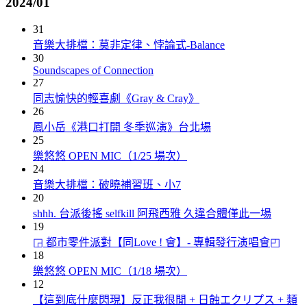
2024/01
31
音樂大排檔：莫非定律、悖論式-Balance
30
Soundscapes of Connection
27
同志愉快的輕喜劇《Gray & Cray》
26
鳳小岳《港口打開 冬季巡演》台北場
25
樂悠悠 OPEN MIC（1/25 場次）
24
音樂大排檔：破曉補習班、小7
20
shhh. 台派後搖 selfkill 阿飛西雅 久違合體僅此一場
19
◲ 都市零件派對【同Love ! 會】- 專輯發行演唱會◰
18
樂悠悠 OPEN MIC（1/18 場次）
12
【這到底什麼閃現】反正我很閒 + 日蝕エクリプス + 類