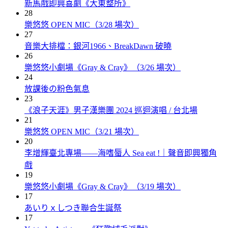
新馬戲即興喜劇《大東整所》
28
樂悠悠 OPEN MIC（3/28 場次）
27
音樂大排檔：銀河1966、BreakDawn 破曉
26
樂悠悠小劇場《Gray & Cray》（3/26 場次）
24
放課後の粉色氣息
23
《浪子天涯》男子漢樂團 2024 巡迴演唱 / 台北場
21
樂悠悠 OPEN MIC（3/21 場次）
20
李增輝臺北專場——海嗜蜃人 Sea eat !｜聲音即興獨角
戲
19
樂悠悠小劇場《Gray & Cray》（3/19 場次）
17
あいりｘしつき聯合生誕祭
17