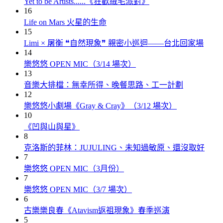
Yet to be Artists......《狂歡絨毛派對》
16
Life on Mars 火星的生命
15
Limi × 屠衡 ❝自然現象❞ 親密小巡迴——台北回家場
14
樂悠悠 OPEN MIC（3/14 場次）
13
音樂大排檔：無幸所得、晚餐思路、工一計劃
12
樂悠悠小劇場《Gray & Cray》（3/12 場次）
10
《凹與山與星》
8
克洛斯的菲林：JUJULING、未知過敏原、還沒取好
7
樂悠悠 OPEN MIC（3月份）
7
樂悠悠 OPEN MIC（3/7 場次）
6
古樂樂良春《Atavism返祖現象》春季巡演
5