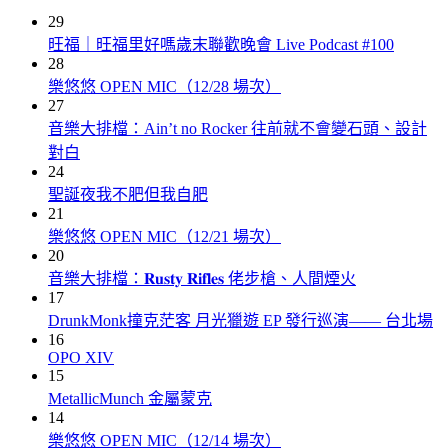
29
旺福｜旺福里好嗎歲末聯歡晚會 Live Podcast #100
28
樂悠悠 OPEN MIC（12/28 場次）
27
音樂大排檔：Ain’t no Rocker 往前就不會變石頭、設計
對白
24
聖誕夜我不肥但我自肥
21
樂悠悠 OPEN MIC（12/21 場次）
20
音樂大排檔：𝐑𝐮𝐬𝐭𝐲 𝐑𝐢𝐟𝐥𝐞𝐬 佬步槍、人間煙火
17
DrunkMonk撞克茫客 月光獵遊 EP 發行巡演—— 台北場
16
OPO XIV
15
MetallicMunch 金屬蒙克
14
樂悠悠 OPEN MIC（12/14 場次）