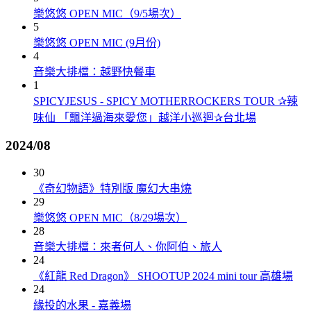
樂悠悠 OPEN MIC（9/5場次）
5
樂悠悠 OPEN MIC (9月份)
4
音樂大排檔：越野快餐車
1
SPICYJESUS - SPICY MOTHERROCKERS TOUR ✰辣
味仙 「飄洋過海來愛您」越洋小巡迴✰台北場
2024/08
30
《奇幻物語》特別版 魔幻大串燒
29
樂悠悠 OPEN MIC（8/29場次）
28
音樂大排檔：來者何人、你阿伯、旅人
24
《紅龍 Red Dragon》 SHOOTUP 2024 mini tour 高雄場
24
緣投的水果 - 嘉義場